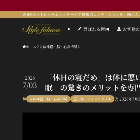
週1回のストレッチ＆マッサージで最高のコンディションを。働く人
選ばれる理由
お客様の
ホーム
自律神経・脳・心身相関
「休日の寝だめ」は体に悪
2026
7/03
眠」の驚きのメリットを専
自律神経・脳・心身相関
豆知識・ライフスタイル
2026年7月