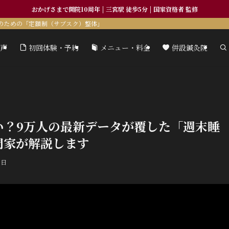
おかげさまで開院10周年 | 三宮駅 徒歩5分 | 国家資格者 監修
のための「定額制（サブスク）整体」
声
初回体験・予約
メニュー・料金
併設鍼灸院
い？9万人の最新データが覆した「週末睡
門家が解説します
3日