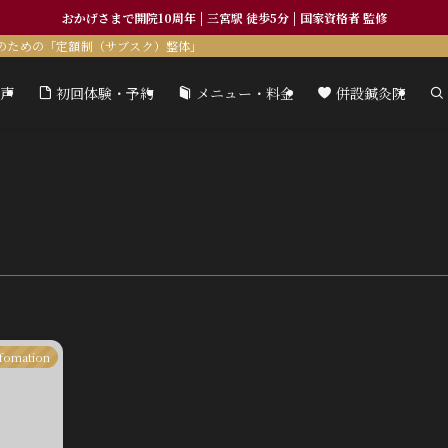
おかげさまで開院10周年 | 三宮駅 徒歩5分 | 国家資格者 監修
のための「定額制（サブスク）整体」
声
初回体験・予約
メニュー・料金
併設鍼灸院
fomation